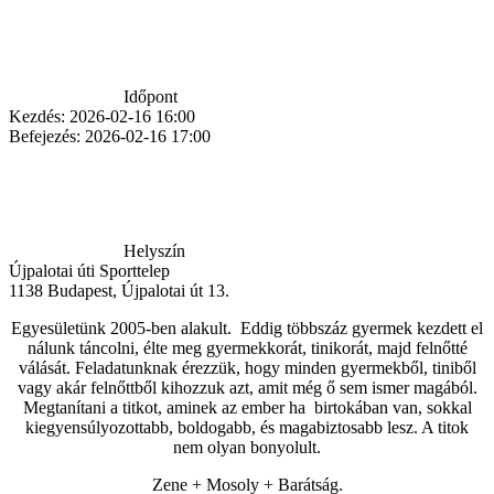
Időpont
Kezdés:
2026-02-16 16:00
Befejezés:
2026-02-16 17:00
Helyszín
Újpalotai úti Sporttelep
1138
Budapest
,
Újpalotai út 13.
Egyesületünk 2005-ben alakult. Eddig többszáz gyermek kezdett el
nálunk táncolni, élte meg gyermekkorát, tinikorát, majd felnőtté
válását. Feladatunknak érezzük, hogy minden gyermekből, tiniből
vagy akár felnőttből kihozzuk azt, amit még ő sem ismer magából.
Megtanítani a titkot, aminek az ember ha birtokában van, sokkal
kiegyensúlyozottabb, boldogabb, és magabiztosabb lesz. A titok
nem olyan bonyolult.
Zene + Mosoly + Barátság.