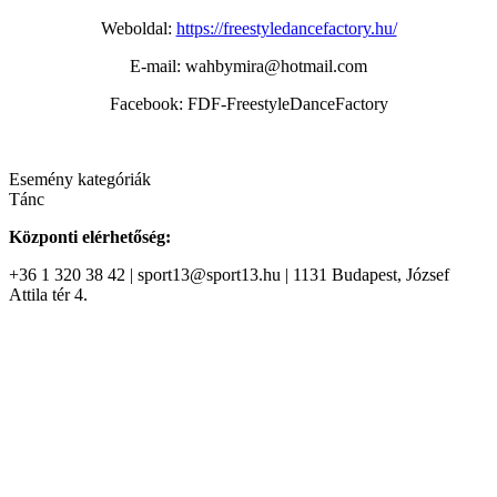
Weboldal:
https://freestyledancefactory.hu/
E-mail: wahbymira@hotmail.com
Facebook: FDF-FreestyleDanceFactory
Esemény kategóriák
Tánc
Központi elérhetőség:
+36 1 320 38 42 | sport13@sport13.hu | 1131 Budapest, József
Attila tér 4.