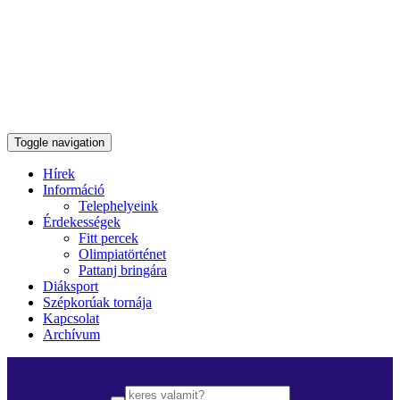
Toggle navigation
Hírek
Információ
Telephelyeink
Érdekességek
Fitt percek
Olimpiatörténet
Pattanj bringára
Diáksport
Szépkorúak tornája
Kapcsolat
Archívum