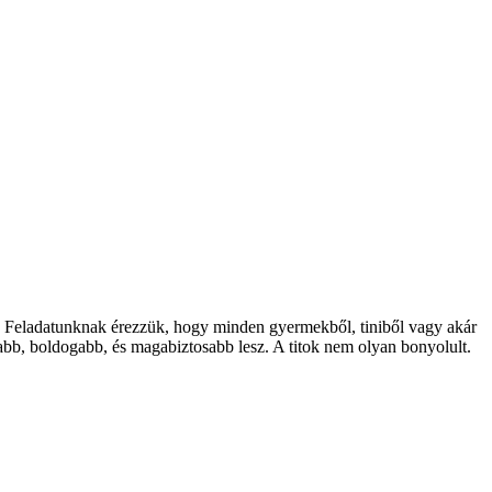
t. Feladatunknak érezzük, hogy minden gyermekből, tiniből vagy akár
abb, boldogabb, és magabiztosabb lesz. A titok nem olyan bonyolult.