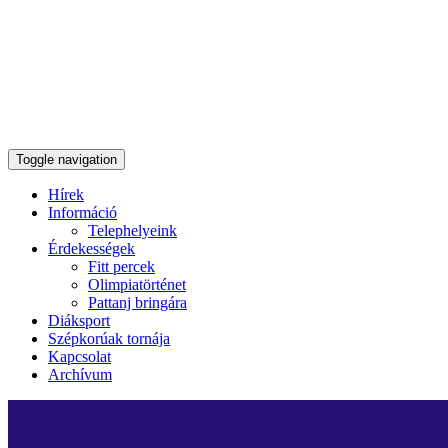
Toggle navigation
Hírek
Információ
Telephelyeink
Érdekességek
Fitt percek
Olimpiatörténet
Pattanj bringára
Diáksport
Szépkorúak tornája
Kapcsolat
Archívum