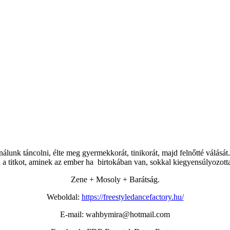
álunk táncolni, élte meg gyermekkorát, tinikorát, majd felnőtté válásá
 a titkot, aminek az ember ha birtokában van, sokkal kiegyensúlyozott
Zene + Mosoly + Barátság.
Weboldal:
https://freestyledancefactory.hu/
E-mail: wahbymira@hotmail.com