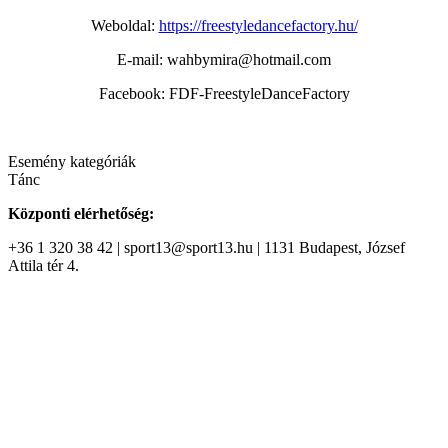
Weboldal:
https://freestyledancefactory.hu/
E-mail: wahbymira@hotmail.com
Facebook: FDF-FreestyleDanceFactory
Esemény kategóriák
Tánc
Központi elérhetőség:
+36 1 320 38 42 | sport13@sport13.hu | 1131 Budapest, József
Attila tér 4.