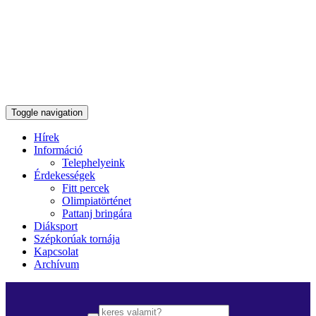
Toggle navigation
Hírek
Információ
Telephelyeink
Érdekességek
Fitt percek
Olimpiatörténet
Pattanj bringára
Diáksport
Szépkorúak tornája
Kapcsolat
Archívum