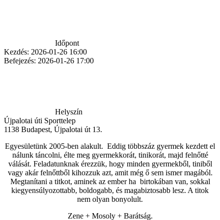
Időpont
Kezdés:
2026-01-26 16:00
Befejezés:
2026-01-26 17:00
Helyszín
Újpalotai úti Sporttelep
1138
Budapest
,
Újpalotai út 13.
Egyesületünk 2005-ben alakult. Eddig többszáz gyermek kezdett el
nálunk táncolni, élte meg gyermekkorát, tinikorát, majd felnőtté
válását. Feladatunknak érezzük, hogy minden gyermekből, tiniből
vagy akár felnőttből kihozzuk azt, amit még ő sem ismer magából.
Megtanítani a titkot, aminek az ember ha birtokában van, sokkal
kiegyensúlyozottabb, boldogabb, és magabiztosabb lesz. A titok
nem olyan bonyolult.
Zene + Mosoly + Barátság.