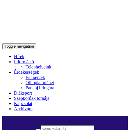
Toggle navigation
Hírek
Információ
Telephelyeink
Érdekességek
Fitt percek
Olimpiatörténet
Pattanj bringára
Diáksport
Szépkorúak tornája
Kapcsolat
Archívum