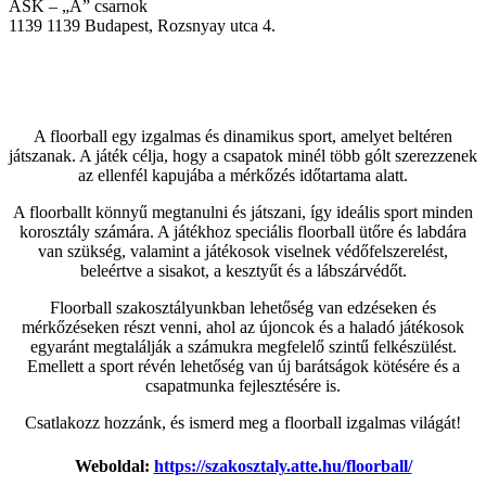
ASK – „A” csarnok
1139
1139 Budapest, Rozsnyay utca 4.
A floorball egy izgalmas és dinamikus sport, amelyet beltéren
játszanak. A játék célja, hogy a csapatok minél több gólt szerezzenek
az ellenfél kapujába a mérkőzés időtartama alatt.
A floorballt könnyű megtanulni és játszani, így ideális sport minden
korosztály számára. A játékhoz speciális floorball ütőre és labdára
van szükség, valamint a játékosok viselnek védőfelszerelést,
beleértve a sisakot, a kesztyűt és a lábszárvédőt.
Floorball szakosztályunkban lehetőség van edzéseken és
mérkőzéseken részt venni, ahol az újoncok és a haladó játékosok
egyaránt megtalálják a számukra megfelelő szintű felkészülést.
Emellett a sport révén lehetőség van új barátságok kötésére és a
csapatmunka fejlesztésére is.
Csatlakozz hozzánk, és ismerd meg a floorball izgalmas világát!
Weboldal:
https://szakosztaly.atte.hu/floorball/