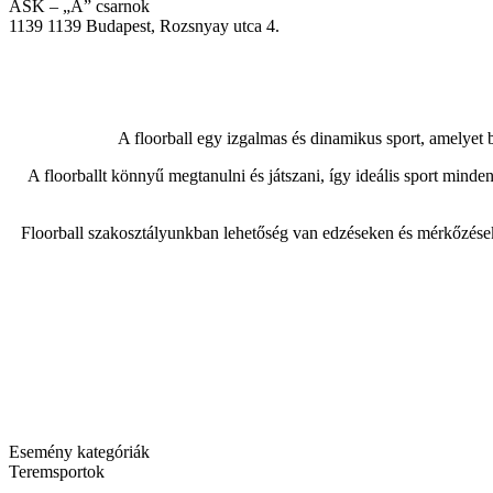
ASK – „A” csarnok
1139
1139 Budapest, Rozsnyay utca 4.
A floorball egy izgalmas és dinamikus sport, amelyet b
A floorballt könnyű megtanulni és játszani, így ideális sport minden
Floorball szakosztályunkban lehetőség van edzéseken és mérkőzéseken
Esemény kategóriák
Teremsportok