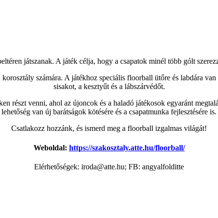
eltéren játszanak. A játék célja, hogy a csapatok minél több gólt szerez
 korosztály számára. A játékhoz speciális floorball ütőre és labdára van
sisakot, a kesztyűt és a lábszárvédőt.
 részt venni, ahol az újoncok és a haladó játékosok egyaránt megtalál
lehetőség van új barátságok kötésére és a csapatmunka fejlesztésére is.
Csatlakozz hozzánk, és ismerd meg a floorball izgalmas világát!
Weboldal:
https://szakosztaly.atte.hu/floorball/
Elérhetőségek: iroda@atte.hu; FB: angyalfolditte