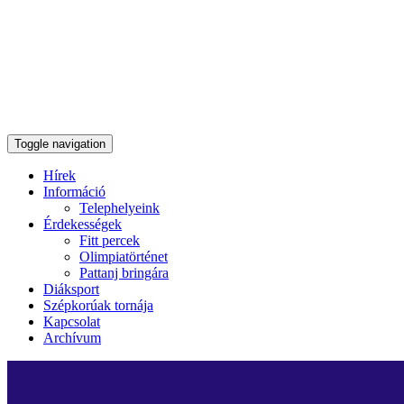
Toggle navigation
Hírek
Információ
Telephelyeink
Érdekességek
Fitt percek
Olimpiatörténet
Pattanj bringára
Diáksport
Szépkorúak tornája
Kapcsolat
Archívum