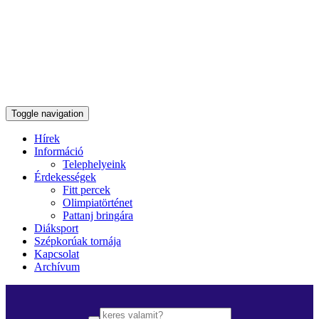
Toggle navigation
Hírek
Információ
Telephelyeink
Érdekességek
Fitt percek
Olimpiatörténet
Pattanj bringára
Diáksport
Szépkorúak tornája
Kapcsolat
Archívum