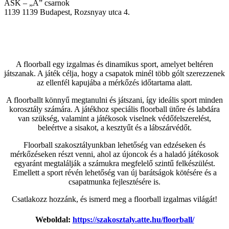
ASK – „A” csarnok
1139
1139 Budapest, Rozsnyay utca 4.
A floorball egy izgalmas és dinamikus sport, amelyet beltéren
játszanak. A játék célja, hogy a csapatok minél több gólt szerezzenek
az ellenfél kapujába a mérkőzés időtartama alatt.
A floorballt könnyű megtanulni és játszani, így ideális sport minden
korosztály számára. A játékhoz speciális floorball ütőre és labdára
van szükség, valamint a játékosok viselnek védőfelszerelést,
beleértve a sisakot, a kesztyűt és a lábszárvédőt.
Floorball szakosztályunkban lehetőség van edzéseken és
mérkőzéseken részt venni, ahol az újoncok és a haladó játékosok
egyaránt megtalálják a számukra megfelelő szintű felkészülést.
Emellett a sport révén lehetőség van új barátságok kötésére és a
csapatmunka fejlesztésére is.
Csatlakozz hozzánk, és ismerd meg a floorball izgalmas világát!
Weboldal:
https://szakosztaly.atte.hu/floorball/