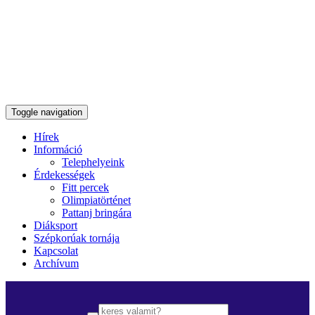
Toggle navigation
Hírek
Információ
Telephelyeink
Érdekességek
Fitt percek
Olimpiatörténet
Pattanj bringára
Diáksport
Szépkorúak tornája
Kapcsolat
Archívum