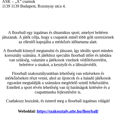
ASK – „A” csarnok
1139
1139 Budapest, Rozsnyay utca 4.
A floorball egy izgalmas és dinamikus sport, amelyet beltéren
játszanak. A játék célja, hogy a csapatok minél több gólt szerezzenek
az ellenfél kapujába a mérkőzés időtartama alatt.
A floorballt könnyű megtanulni és játszani, így ideális sport minden
korosztály számára. A játékhoz speciális floorball ütőre és labdára
van szükség, valamint a játékosok viselnek védőfelszerelést,
beleértve a sisakot, a kesztyűt és a lábszárvédőt.
Floorball szakosztályunkban lehetőség van edzéseken és
mérkőzéseken részt venni, ahol az újoncok és a haladó játékosok
egyaránt megtalálják a számukra megfelelő szintű felkészülést.
Emellett a sport révén lehetőség van új barátságok kötésére és a
csapatmunka fejlesztésére is.
Csatlakozz hozzánk, és ismerd meg a floorball izgalmas világát!
Weboldal:
https://szakosztaly.atte.hu/floorball/