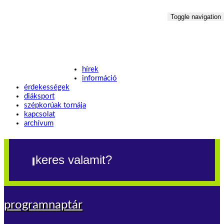
Toggle navigation
hírek
információ
érdekességek
diáksport
szépkorúak tornája
kapcsolat
archívum
programnaptár