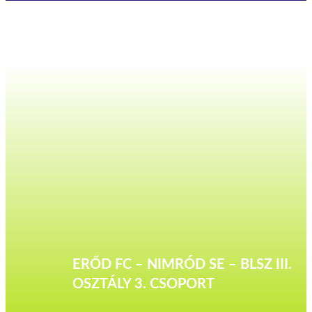
ERŐD FC – NIMRÓD SE – BLSZ III.
OSZTÁLY 3. CSOPORT