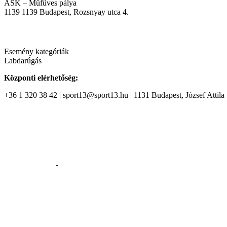
ASK – Műfüves pálya
1139
1139 Budapest, Rozsnyay utca 4.
Esemény kategóriák
Labdarúgás
Központi elérhetőség:
+36 1 320 38 42 | sport13@sport13.hu | 1131 Budapest, József Attila t