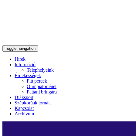
Toggle navigation
Hírek
Információ
Telephelyeink
Érdekességek
Fitt percek
Olimpiatörténet
Pattanj bringára
Diáksport
Szépkorúak tornája
Kapcsolat
Archívum