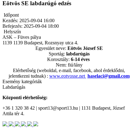
Eötvös SE labdarúgó edzés
Időpont
Kezdés:
2025-09-04 16:00
Befejezés:
2025-09-04 18:00
Helyszín
ASK – Füves pálya
1139
1139 Budapest, Rozsnyay utca 4.
Egyesület neve:
Eötvös
József SE
Sportág:
labdarúgás
Korosztály:
6-14 éves
Nem: fiú/lány
Elérhetőség (weboldal, e-mail, facebook, ahol érdeklődni,
jelentkezni tudnak) :
www.eotvosse.net
haselaci@gmail.com
Esemény kategóriák
Labdarúgás
Központi elérhetőség:
+36 1 320 38 42 | sport13@sport13.hu | 1131 Budapest, József
Attila tér 4.