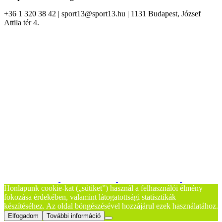
+36 1 320 38 42 | sport13@sport13.hu | 1131 Budapest, József
Attila tér 4.
Honlapunk cookie-kat („sütiket”) használ a felhasználói élmény
fokozása érdekében, valamint látogatottsági statisztikák
készítéséhez. Az oldal böngészésével hozzájárul ezek használatához.
Elfogadom
További információ