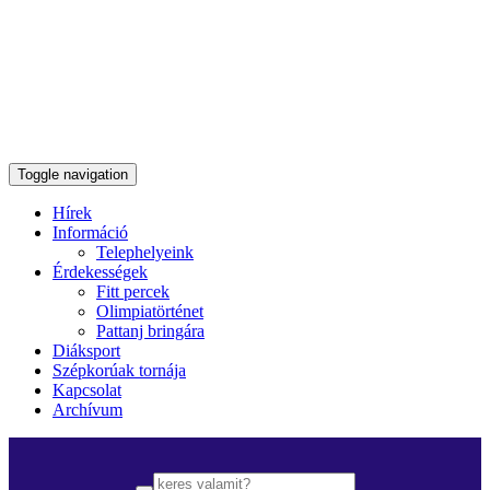
Toggle navigation
Hírek
Információ
Telephelyeink
Érdekességek
Fitt percek
Olimpiatörténet
Pattanj bringára
Diáksport
Szépkorúak tornája
Kapcsolat
Archívum