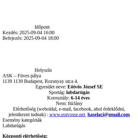
Időpont
Kezdés:
2025-09-04 16:00
Befejezés:
2025-09-04 18:00
Helyszín
ASK – Füves pálya
1139
1139 Budapest, Rozsnyay utca 4.
Egyesület neve:
Eötvös
József SE
Sportág:
labdarúgás
Korosztály:
6-14 éves
Nem: fiú/lány
Elérhetőség (weboldal, e-mail, facebook, ahol érdeklődni,
jelentkezni tudnak) :
www.eotvosse.net
haselaci@gmail.com
Esemény kategóriák
Labdarúgás
Központi elérhetőség: