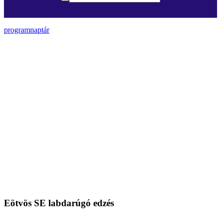
programnaptár
Eötvös SE labdarúgó edzés