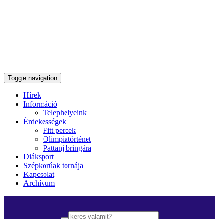
Toggle navigation
Hírek
Információ
Telephelyeink
Érdekességek
Fitt percek
Olimpiatörténet
Pattanj bringára
Diáksport
Szépkorúak tornája
Kapcsolat
Archívum