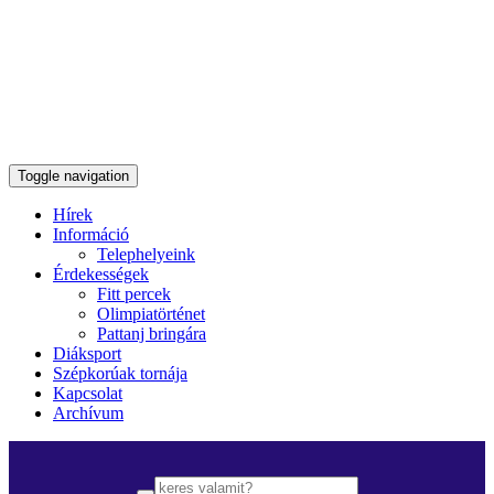
Toggle navigation
Hírek
Információ
Telephelyeink
Érdekességek
Fitt percek
Olimpiatörténet
Pattanj bringára
Diáksport
Szépkorúak tornája
Kapcsolat
Archívum