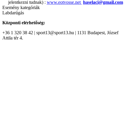
jelentkezni tudnak) :
www.eotvosse.net
haselaci@gmail.com
Esemény kategóriák
Labdarúgás
Központi elérhetőség:
+36 1 320 38 42 | sport13@sport13.hu | 1131 Budapest, József
Attila tér 4.