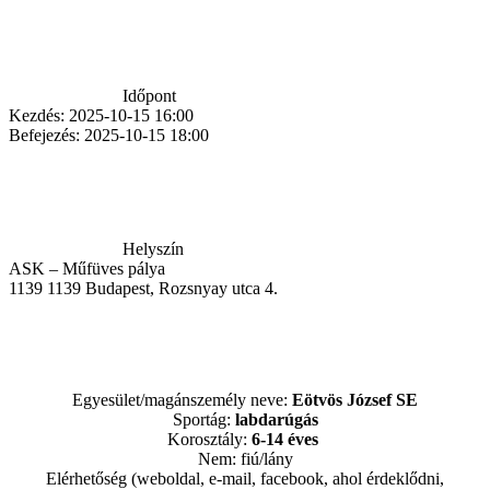
Időpont
Kezdés:
2025-10-15 16:00
Befejezés:
2025-10-15 18:00
Helyszín
ASK – Műfüves pálya
1139
1139 Budapest, Rozsnyay utca 4.
Egyesület/magánszemély neve:
Eötvös
József SE
Sportág:
labdarúgás
Korosztály:
6-14 éves
Nem: fiú/lány
Elérhetőség (weboldal, e-mail, facebook, ahol érdeklődni,