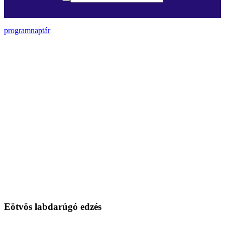
programnaptár
Eötvös labdarúgó edzés