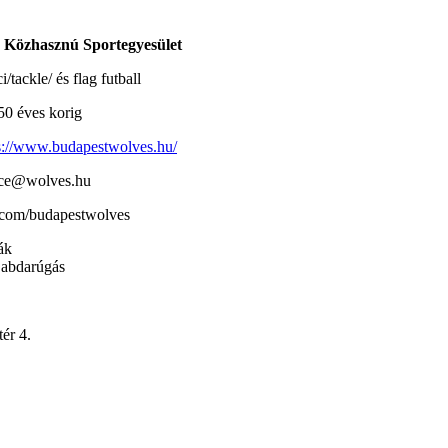
 Közhasznú Sportegyesület
i/tackle/ és flag futball
50 éves korig
s://www.budapestwolves.hu/
ice@wolves.hu
.com/budapestwolves
ák
abdarúgás
ér 4.