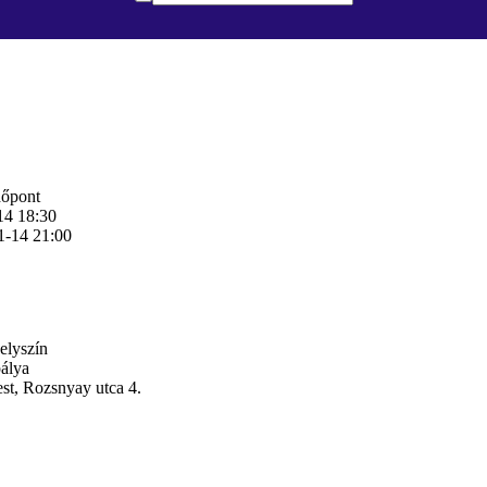
dőpont
14 18:30
1-14 21:00
elyszín
álya
st, Rozsnyay utca 4.