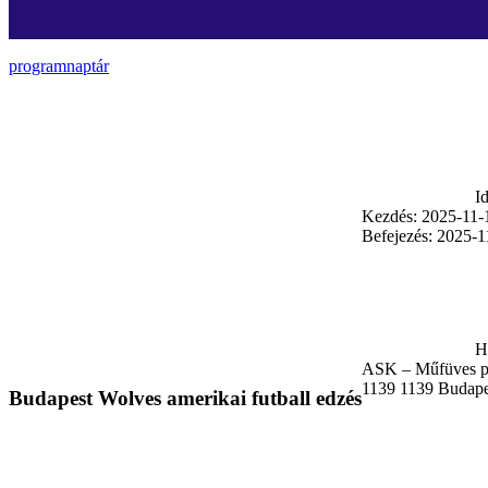
programnaptár
I
Kezdés:
2025-11-
Befejezés:
2025-1
H
ASK – Műfüves p
1139
1139 Budape
Budapest Wolves amerikai futball edzés