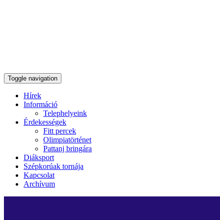
Toggle navigation
Hírek
Információ
Telephelyeink
Érdekességek
Fitt percek
Olimpiatörténet
Pattanj bringára
Diáksport
Szépkorúak tornája
Kapcsolat
Archívum