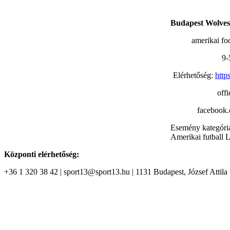
Budapest Wolves
amerikai foc
9-
Elérhetőség:
http
off
facebook
Esemény kategóri
Amerikai futball
L
Központi elérhetőség:
+36 1 320 38 42 | sport13@sport13.hu | 1131 Budapest, József Attila t