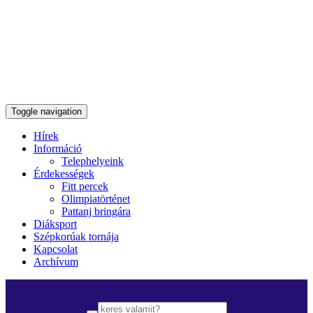
Toggle navigation
Hírek
Információ
Telephelyeink
Érdekességek
Fitt percek
Olimpiatörténet
Pattanj bringára
Diáksport
Szépkorúak tornája
Kapcsolat
Archívum