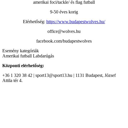
amerikai foci/tackle/ és flag futball
9-50 éves korig
Elérhetőség:
https://www.budapestwolves.hu/
office@wolves.hu
facebook.com/budapestwolves
Esemény kategóriák
Amerikai futball
Labdarúgás
Központi elérhetőség:
+36 1 320 38 42 | sport13@sport13.hu | 1131 Budapest, József
Attila tér 4.