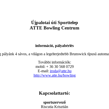
Újpalotai úti Sporttelep
ATTE Bowling Centrum
információ, pályabérlés
 pályánk 4 sávos, a világon a legelterjedtebb Brunswick típusú automat
További információk:
mobil: + 36 30 568 0729
E-mail:
iroda@atte.hu
http://www.atte.hu/bowling
K
apcsolattartó:
sportszervező
Riscutia Krisztián