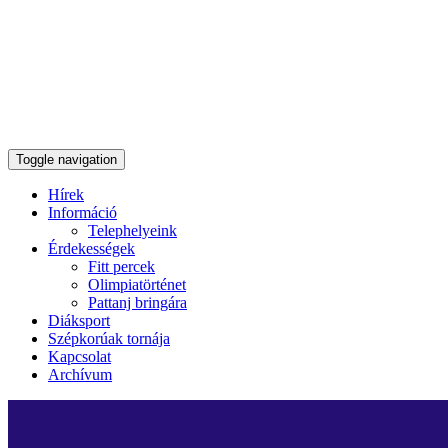
Toggle navigation
Hírek
Információ
Telephelyeink
Érdekességek
Fitt percek
Olimpiatörténet
Pattanj bringára
Diáksport
Szépkorúak tornája
Kapcsolat
Archívum