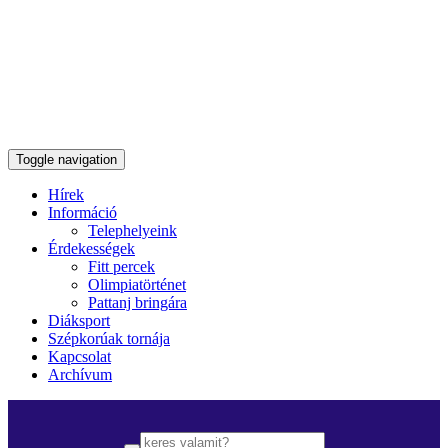
Toggle navigation
Hírek
Információ
Telephelyeink
Érdekességek
Fitt percek
Olimpiatörténet
Pattanj bringára
Diáksport
Szépkorúak tornája
Kapcsolat
Archívum