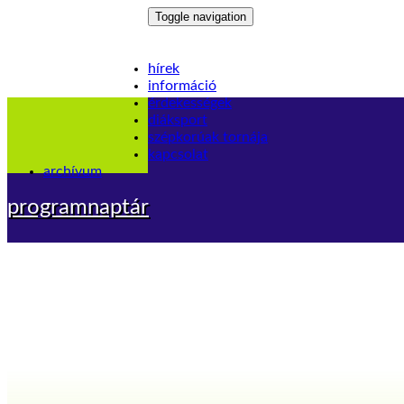
Toggle navigation
hírek
információ
érdekességek
diáksport
szépkorúak tornája
kapcsolat
archívum
programnaptár