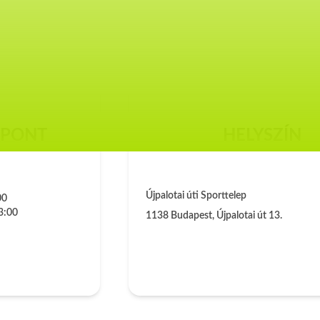
ŐPONT
HELYSZÍN
Újpalotai úti Sporttelep
00
3:00
1138
Budapest
,
Újpalotai út 13.