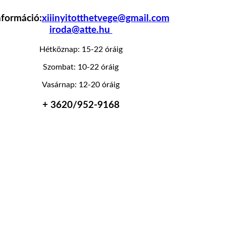
nformáció:
xiiinyitotthetvege@gmail.com
iroda@atte.hu
Hétköznap: 15-22 óráig
Szombat: 10-22 óráig
Vasárnap: 12-20 óráig
+ 36
20/952-9168