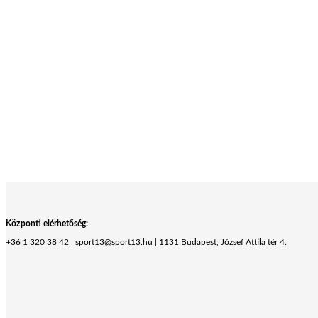
Központi elérhetőség:
+36 1 320 38 42 | sport13@sport13.hu | 1131 Budapest, József Attila tér 4.