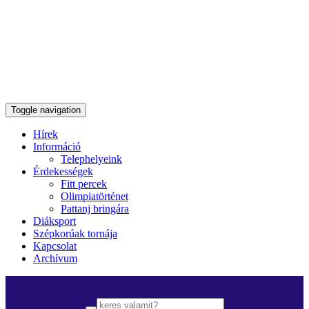
Toggle navigation
Hírek
Információ
Telephelyeink
Érdekességek
Fitt percek
Olimpiatörténet
Pattanj bringára
Diáksport
Szépkorúak tornája
Kapcsolat
Archívum