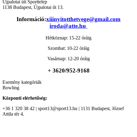
Újpalotai úti Sporttelep
1138
Budapest
,
Újpalotai út 13.
Információ:
xiiinyitotthetvege@gmail.com
iroda@atte.hu
Hétköznap: 15-22 óráig
Szombat: 10-22 óráig
Vasárnap: 12-20 óráig
+ 36
20/952-9168
Esemény kategóriák
Bowling
Központi elérhetőség:
+36 1 320 38 42 | sport13@sport13.hu | 1131 Budapest, József
Attila tér 4.