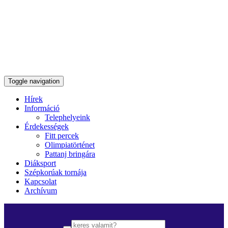
Toggle navigation
Hírek
Információ
Telephelyeink
Érdekességek
Fitt percek
Olimpiatörténet
Pattanj bringára
Diáksport
Szépkorúak tornája
Kapcsolat
Archívum