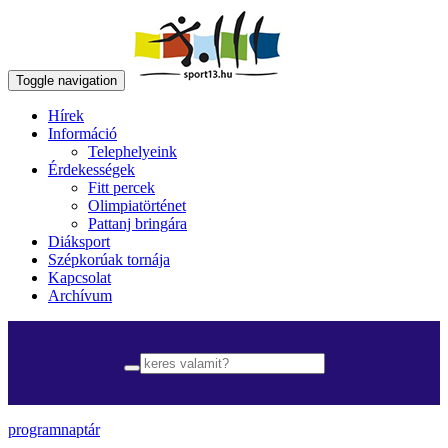
Toggle navigation
Hírek
Információ
Telephelyeink
Érdekességek
Fitt percek
Olimpiatörténet
Pattanj bringára
Diáksport
Szépkorúak tornája
Kapcsolat
Archívum
programnaptár