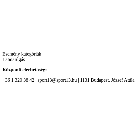
Esemény kategóriák
Labdarúgás
Központi elérhetőség:
+36 1 320 38 42 | sport13@sport13.hu | 1131 Budapest, József Attila t