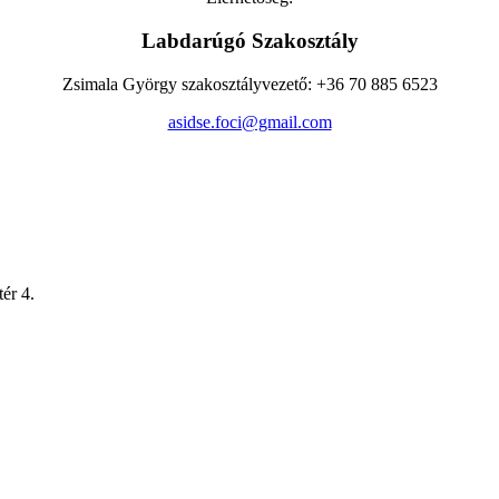
Labdarúgó Szakosztály
Zsimala György szakosztályvezető: +36 70 885 6523
asidse.foci@gmail.com
ér 4.