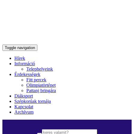
Toggle navigation
Hírek
Információ
Telephelyeink
Érdekességek
Fitt percek
Olimpiatörténet
Pattanj bringára
Diáksport
Szépkorúak tornája
Kapcsolat
Archívum