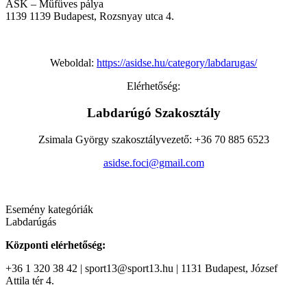
ASK – Műfüves pálya
1139
1139 Budapest, Rozsnyay utca 4.
Weboldal:
https://asidse.hu/category/labdarugas/
Elérhetőség:
Labdarúgó Szakosztály
Zsimala György szakosztályvezető: +36 70 885 6523
asidse.foci@gmail.com
Esemény kategóriák
Labdarúgás
Központi elérhetőség:
+36 1 320 38 42 | sport13@sport13.hu | 1131 Budapest, József
Attila tér 4.