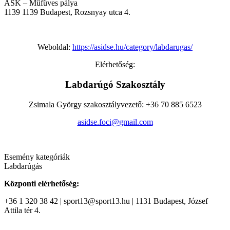
ASK – Műfüves pálya
1139
1139 Budapest, Rozsnyay utca 4.
Weboldal:
https://asidse.hu/category/labdarugas/
Elérhetőség:
Labdarúgó Szakosztály
Zsimala György szakosztályvezető: +36 70 885 6523
asidse.foci@gmail.com
Esemény kategóriák
Labdarúgás
Központi elérhetőség:
+36 1 320 38 42 | sport13@sport13.hu | 1131 Budapest, József
Attila tér 4.