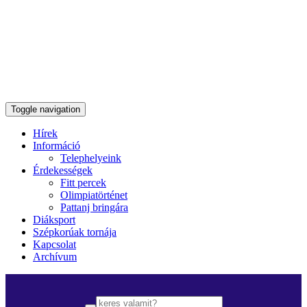
Toggle navigation
Hírek
Információ
Telephelyeink
Érdekességek
Fitt percek
Olimpiatörténet
Pattanj bringára
Diáksport
Szépkorúak tornája
Kapcsolat
Archívum