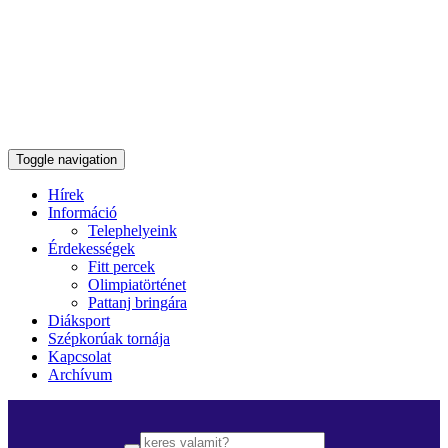
Toggle navigation
Hírek
Információ
Telephelyeink
Érdekességek
Fitt percek
Olimpiatörténet
Pattanj bringára
Diáksport
Szépkorúak tornája
Kapcsolat
Archívum