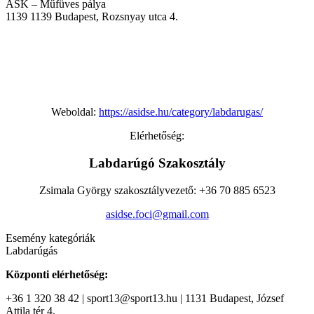
ASK – Műfüves pálya
1139
1139 Budapest, Rozsnyay utca 4.
Weboldal:
https://asidse.hu/category/labdarugas/
Elérhetőség:
Labdarúgó Szakosztály
Zsimala György szakosztályvezető: +36 70 885 6523
asidse.foci@gmail.com
Esemény kategóriák
Labdarúgás
Központi elérhetőség:
+36 1 320 38 42 | sport13@sport13.hu | 1131 Budapest, József
Attila tér 4.