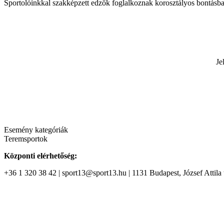
Sportolóinkkal szakképzett edzők foglalkoznak korosztályos bontásb
Je
Esemény kategóriák
Teremsportok
Központi elérhetőség:
+36 1 320 38 42 | sport13@sport13.hu | 1131 Budapest, József Attila t