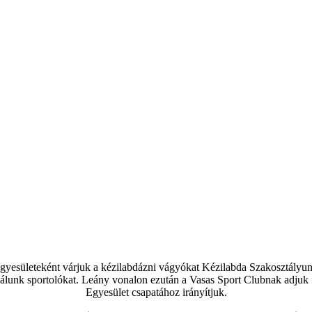
sületeként várjuk a kézilabdázni vágyókat Kézilabda Szakosztályunkba
nálunk sportolókat. Leány vonalon ezután a Vasas Sport Clubnak adjuk 
Egyesület csapatához irányítjuk.