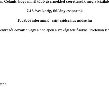
an.
Célunk, hogy minél több gyermekkel szerettessük meg a kézilabdát
7-16 éves korig, fiú/lány csoportok
További információ: asi@asidse.hu; asidse.hu
lentkezés e-mailen vagy a honlapon a szakági felelősöknél telefonon leh
ér 4.