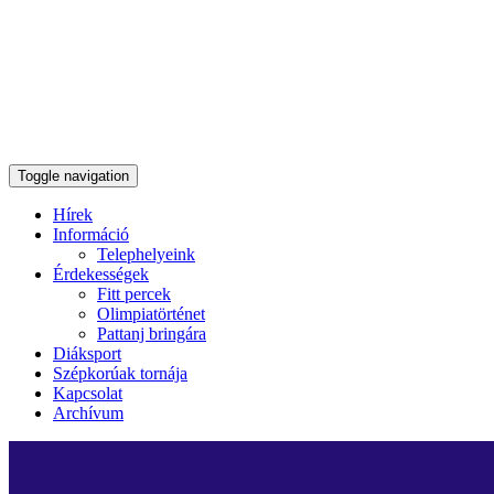
Toggle navigation
Hírek
Információ
Telephelyeink
Érdekességek
Fitt percek
Olimpiatörténet
Pattanj bringára
Diáksport
Szépkorúak tornája
Kapcsolat
Archívum