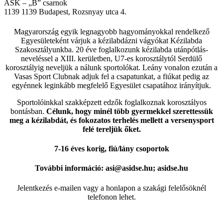
ASK – „B” csarnok
1139
1139 Budapest, Rozsnyay utca 4.
Magyarország egyik legnagyobb hagyományokkal rendelkező
Egyesületeként várjuk a kézilabdázni vágyókat Kézilabda
Szakosztályunkba. 20 éve foglalkozunk kézilabda utánpótlás-
neveléssel a XIII. kerületben, U7-es korosztálytól Serdülő
korosztályig neveljük a nálunk sportolókat. Leány vonalon ezután a
Vasas Sport Clubnak adjuk fel a csapatunkat, a fiúkat pedig az
egyénnek leginkább megfelelő Egyesület csapatához irányítjuk.
Sportolóinkkal szakképzett edzők foglalkoznak korosztályos
bontásban.
Célunk, hogy minél több gyermekkel szerettessük
meg a kézilabdát, és fokozatos terhelés mellett a versenysport
felé tereljük őket.
7-16 éves korig, fiú/lány csoportok
További információ: asi@asidse.hu; asidse.hu
Jelentkezés e-mailen vagy a honlapon a szakági felelősöknél
telefonon lehet.