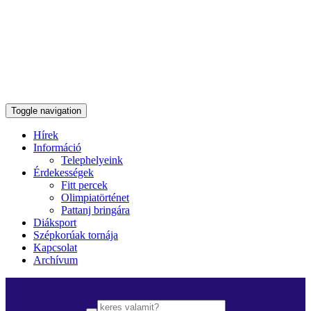
Toggle navigation
Hírek
Információ
Telephelyeink
Érdekességek
Fitt percek
Olimpiatörténet
Pattanj bringára
Diáksport
Szépkorúak tornája
Kapcsolat
Archívum