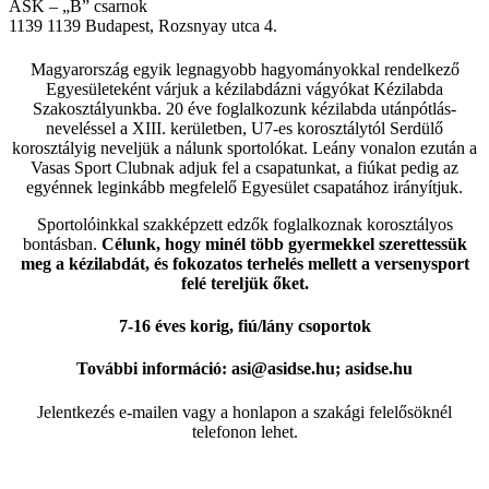
ASK – „B” csarnok
1139
1139 Budapest, Rozsnyay utca 4.
Magyarország egyik legnagyobb hagyományokkal rendelkező
Egyesületeként várjuk a kézilabdázni vágyókat Kézilabda
Szakosztályunkba. 20 éve foglalkozunk kézilabda utánpótlás-
neveléssel a XIII. kerületben, U7-es korosztálytól Serdülő
korosztályig neveljük a nálunk sportolókat. Leány vonalon ezután a
Vasas Sport Clubnak adjuk fel a csapatunkat, a fiúkat pedig az
egyénnek leginkább megfelelő Egyesület csapatához irányítjuk.
Sportolóinkkal szakképzett edzők foglalkoznak korosztályos
bontásban.
Célunk, hogy minél több gyermekkel szerettessük
meg a kézilabdát, és fokozatos terhelés mellett a versenysport
felé tereljük őket.
7-16 éves korig, fiú/lány csoportok
További információ: asi@asidse.hu; asidse.hu
Jelentkezés e-mailen vagy a honlapon a szakági felelősöknél
telefonon lehet.