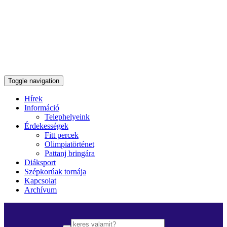
Toggle navigation
Hírek
Információ
Telephelyeink
Érdekességek
Fitt percek
Olimpiatörténet
Pattanj bringára
Diáksport
Szépkorúak tornája
Kapcsolat
Archívum