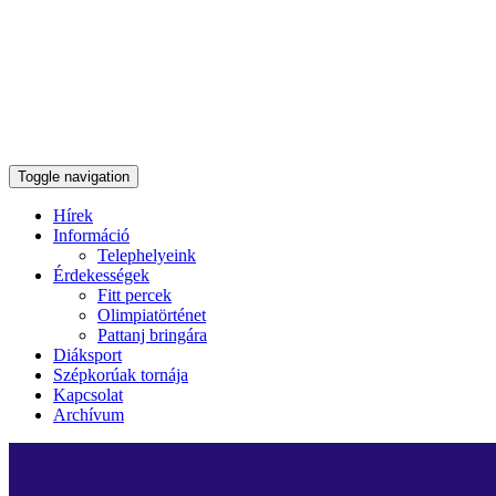
Toggle navigation
Hírek
Információ
Telephelyeink
Érdekességek
Fitt percek
Olimpiatörténet
Pattanj bringára
Diáksport
Szépkorúak tornája
Kapcsolat
Archívum