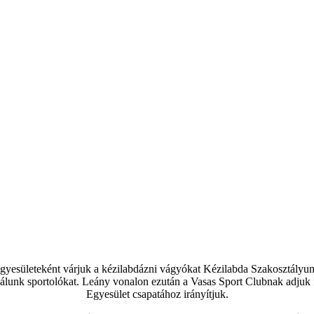
sületeként várjuk a kézilabdázni vágyókat Kézilabda Szakosztályunkba
nálunk sportolókat. Leány vonalon ezután a Vasas Sport Clubnak adjuk 
Egyesület csapatához irányítjuk.