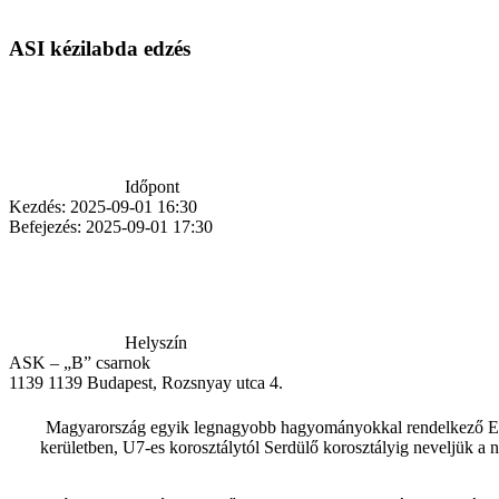
ASI kézilabda edzés
Időpont
Kezdés:
2025-09-01 16:30
Befejezés:
2025-09-01 17:30
Helyszín
ASK – „B” csarnok
1139
1139 Budapest, Rozsnyay utca 4.
Magyarország egyik legnagyobb hagyományokkal rendelkező Egye
kerületben, U7-es korosztálytól Serdülő korosztályig neveljük a 