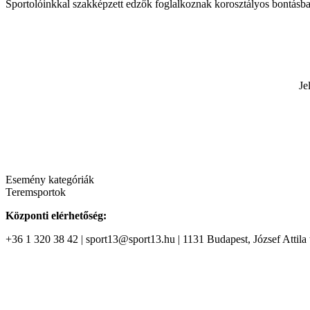
Sportolóinkkal szakképzett edzők foglalkoznak korosztályos bontásb
Je
Esemény kategóriák
Teremsportok
Központi elérhetőség:
+36 1 320 38 42 | sport13@sport13.hu | 1131 Budapest, József Attila t