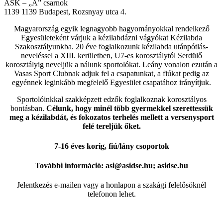
ASK – „A” csarnok
1139
1139 Budapest, Rozsnyay utca 4.
Magyarország egyik legnagyobb hagyományokkal rendelkező
Egyesületeként várjuk a kézilabdázni vágyókat Kézilabda
Szakosztályunkba. 20 éve foglalkozunk kézilabda utánpótlás-
neveléssel a XIII. kerületben, U7-es korosztálytól Serdülő
korosztályig neveljük a nálunk sportolókat. Leány vonalon ezután a
Vasas Sport Clubnak adjuk fel a csapatunkat, a fiúkat pedig az
egyénnek leginkább megfelelő Egyesület csapatához irányítjuk.
Sportolóinkkal szakképzett edzők foglalkoznak korosztályos
bontásban.
Célunk, hogy minél több gyermekkel szerettessük
meg a kézilabdát, és fokozatos terhelés mellett a versenysport
felé tereljük őket.
7-16 éves korig, fiú/lány csoportok
További információ: asi@asidse.hu; asidse.hu
Jelentkezés e-mailen vagy a honlapon a szakági felelősöknél
telefonon lehet.