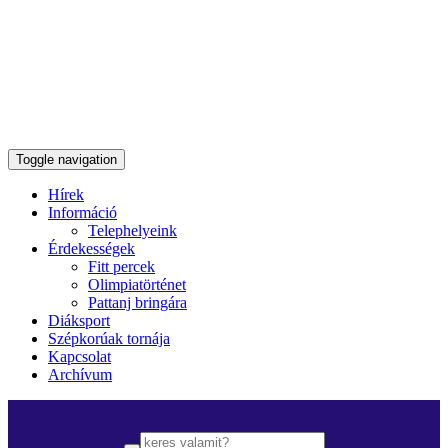
Toggle navigation
Hírek
Információ
Telephelyeink
Érdekességek
Fitt percek
Olimpiatörténet
Pattanj bringára
Diáksport
Szépkorúak tornája
Kapcsolat
Archívum