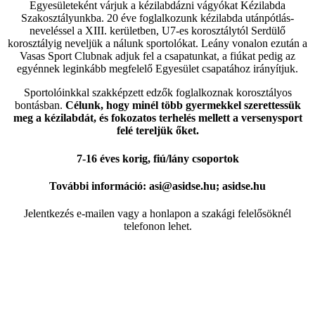
Egyesületeként várjuk a kézilabdázni vágyókat Kézilabda
Szakosztályunkba. 20 éve foglalkozunk kézilabda utánpótlás-
neveléssel a XIII. kerületben, U7-es korosztálytól Serdülő
korosztályig neveljük a nálunk sportolókat. Leány vonalon ezután a
Vasas Sport Clubnak adjuk fel a csapatunkat, a fiúkat pedig az
egyénnek leginkább megfelelő Egyesület csapatához irányítjuk.
Sportolóinkkal szakképzett edzők foglalkoznak korosztályos
bontásban.
Célunk, hogy minél több gyermekkel szerettessük
meg a kézilabdát, és fokozatos terhelés mellett a versenysport
felé tereljük őket.
7-16 éves korig, fiú/lány csoportok
További információ: asi@asidse.hu; asidse.hu
Jelentkezés e-mailen vagy a honlapon a szakági felelősöknél
telefonon lehet.