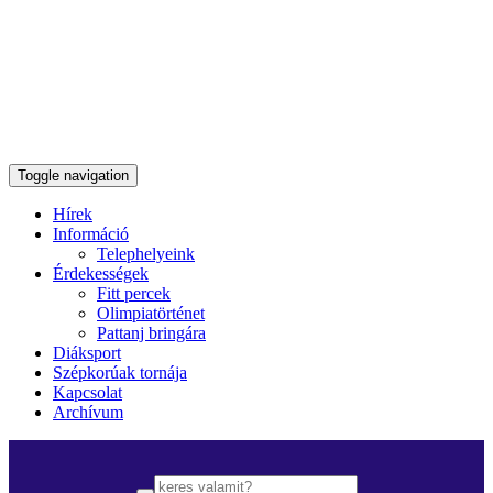
Toggle navigation
Hírek
Információ
Telephelyeink
Érdekességek
Fitt percek
Olimpiatörténet
Pattanj bringára
Diáksport
Szépkorúak tornája
Kapcsolat
Archívum