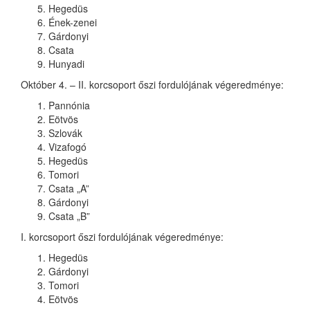
Hegedüs
Ének-zenei
Gárdonyi
Csata
Hunyadi
Október 4. – II. korcsoport őszi fordulójának végeredménye:
Pannónia
Eötvös
Szlovák
Vizafogó
Hegedüs
Tomori
Csata „A”
Gárdonyi
Csata „B”
I. korcsoport őszi fordulójának végeredménye:
Hegedüs
Gárdonyi
Tomori
Eötvös