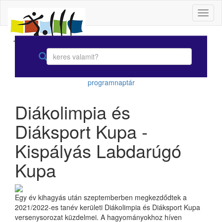
Toggl
naviga
programnaptár
Diákolimpia és
Diáksport Kupa -
Kispályás Labdarúgó
Kupa
Egy év kihagyás után szeptemberben megkezdődtek a
2021/2022-es tanév kerületi Diákolimpia és Diáksport Kupa
versenysorozat küzdelmei. A hagyományokhoz híven