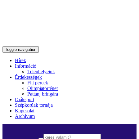
Toggle navigation
Hírek
Információ
Telephelyeink
Érdekességek
Fitt percek
Olimpiatörténet
Pattanj bringára
Diáksport
Szépkorúak tornája
Kapcsolat
Archívum