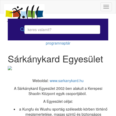
Toggl
naviga
programnaptár
Sárkánykard Egyesület
Weboldal:
www.sarkanykard.hu
A Sárkánykard Egyesület 2002-ben alakult a Kerepesi
Shaolin Központ egyik csoportjából.
A Egyesület céljai:
a Kungfu és Wushu sportág szélesebb körben történő
megismertetése, magas szintű és biztonságos