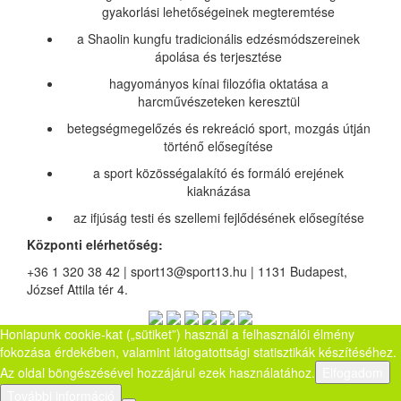
gyakorlási lehetőségeinek megteremtése
a Shaolin kungfu tradicionális edzésmódszereinek
ápolása és terjesztése
hagyományos kínai filozófia oktatása a
harcművészeteken keresztül
betegségmegelőzés és rekreáció sport, mozgás útján
történő elősegítése
a sport közösségalakító és formáló erejének
kiaknázása
az ifjúság testi és szellemi fejlődésének elősegítése
Központi elérhetőség:
+36 1 320 38 42 | sport13@sport13.hu | 1131 Budapest,
József Attila tér 4.
Honlapunk cookie-kat („sütiket”) használ a felhasználói élmény
fokozása érdekében, valamint látogatottsági statisztikák készítéséhez.
Az oldal böngészésével hozzájárul ezek használatához.
Elfogadom
További információ