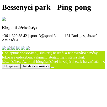
Bessenyei park - Ping-pong
Központi elérhetőség:
+36 1 320 38 42 | sport13@sport13.hu | 1131 Budapest, József
Attila tér 4.
Honlapunk cookie-kat („sütiket”) használ a felhasználói élmény
fokozása érdekében, valamint látogatottsági statisztikák
készítéséhez. Az oldal böngészésével hozzájárul ezek használatához.
Elfogadom
További információ