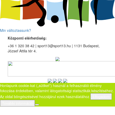
Min változtassunk?
Központi elérhetőség:
+36 1 320 38 42 | sport13@sport13.hu | 1131 Budapest,
József Attila tér 4.
Honlapunk cookie-kat („sütiket”) használ a felhasználói élmény
fokozása érdekében, valamint látogatottsági statisztikák készítéséhez.
Az oldal böngészésével hozzájárul ezek használatához.
Elfogadom
További információ