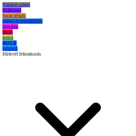
Vakáció sziget
Diáksport
Sport térkép
pálya- és terembérlés
bowling
úszás
tenisz
MALB
fallabda
Hírlevél feliratkozás