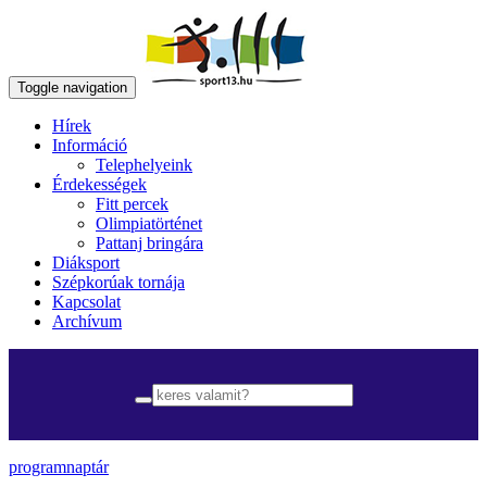
Toggle navigation
Hírek
Információ
Telephelyeink
Érdekességek
Fitt percek
Olimpiatörténet
Pattanj bringára
Diáksport
Szépkorúak tornája
Kapcsolat
Archívum
programnaptár