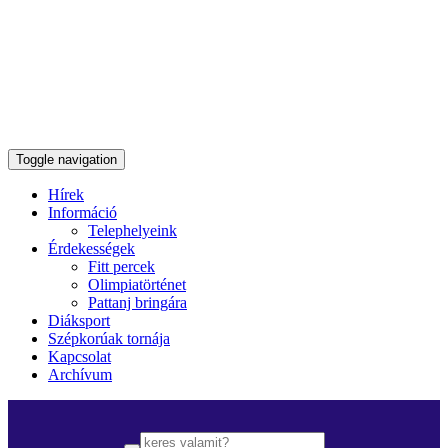
Toggle navigation
Hírek
Információ
Telephelyeink
Érdekességek
Fitt percek
Olimpiatörténet
Pattanj bringára
Diáksport
Szépkorúak tornája
Kapcsolat
Archívum