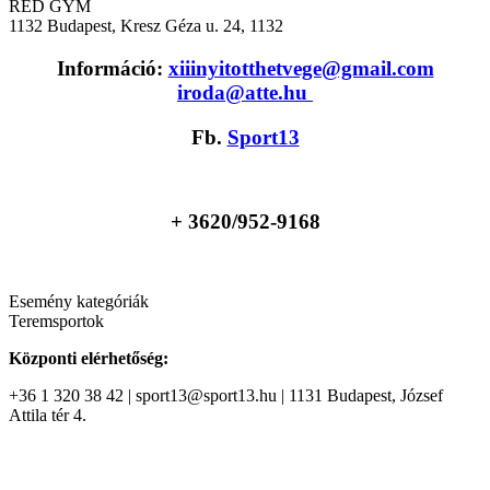
RED GYM
1132
Budapest, Kresz Géza u. 24, 1132
Információ:
xiiinyitotthetvege@gmail.com
iroda@atte.hu
Fb.
Sport13
+ 36
20/952-9168
Esemény kategóriák
Teremsportok
Központi elérhetőség:
+36 1 320 38 42 | sport13@sport13.hu | 1131 Budapest, József
Attila tér 4.