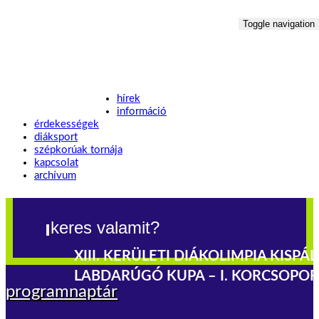
Toggle navigation
hírek
információ
érdekességek
diáksport
szépkorúak tornája
kapcsolat
archívum
XIII. KERÜLETI DIÁKOLIMPIA KISPÁ
LABDARÚGÓ KUPA – I. KORCSOPO
programnaptár