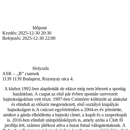
Időpont
Kezdés:
2025-12-30 20:30
Befejezés:
2025-12-30 22:00
Helyszín
ASK – „B” csarnok
1139
1139 Budapest, Rozsnyay utca 4.
A klubot 1992-ben alapították de ekkor még nem létezett a sportág
hazánkban. A csapat az első pár évben spontán szervezett
bajnokságokban vett részt. 1997-ben Csömörre költözött az alakulat
és elindult az először megrendezett, első osztályú kispályás
bajnokságon is.A csúcsot egyértelműen a 2004-es év jelentette,
amikor a gárda elhódította a bajnoki címet, a kupát és a szuperkupát
is. 2010-ben elindult utánpótlásképzés is, amely azóta a Club fő
profilja lett, számos játékost adva a hazai futsal válogatottaknak. A