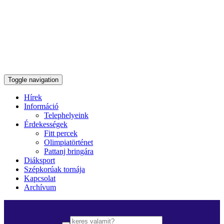
Toggle navigation
Hírek
Információ
Telephelyeink
Érdekességek
Fitt percek
Olimpiatörténet
Pattanj bringára
Diáksport
Szépkorúak tornája
Kapcsolat
Archívum