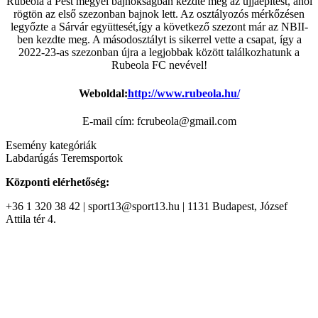
Rubeola a Pest megyei bajnokságban kezdte meg az újjáépítést, ahol
rögtön az első szezonban bajnok lett. Az osztályozós mérkőzésen
legyőzte a Sárvár együttesét,így a következő szezont már az NBII-
ben kezdte meg. A másodosztályt is sikerrel vette a csapat, így a
2022-23-as szezonban újra a legjobbak között találkozhatunk a
Rubeola FC nevével!
Weboldal:
http://www.rubeola.hu/
E-mail cím: fcrubeola@gmail.com
Esemény kategóriák
Labdarúgás
Teremsportok
Központi elérhetőség:
+36 1 320 38 42 | sport13@sport13.hu | 1131 Budapest, József
Attila tér 4.