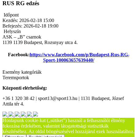
RUS RG edzés
Időpont
Kezdés:
2026-02-18 15:00
Befejezés:
2026-02-18 19:00
Helyszín
ASK – „B” csarnok
1139
1139 Budapest, Rozsnyay utca 4.
Facebook:
https://www.facebook.com/p/Budapest-Rus-RG-
Sport-100063657639440/
Esemény kategóriák
Teremsportok
Központi elérhetőség:
+36 1 320 38 42 | sport13@sport13.hu | 1131 Budapest, József
Attila tér 4.
Honlapunk cookie-kat („sütiket”) használ a felhasználói élmény
fokozása érdekében, valamint látogatottsági statisztikák
készítéséhez. Az oldal böngészésével hozzájárul ezek használatához.