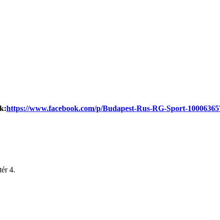
k:
https://www.facebook.com/p/Budapest-Rus-RG-Sport-10006365
ér 4.