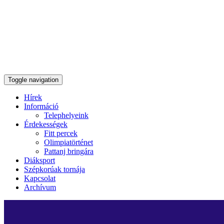
Toggle navigation
Hírek
Információ
Telephelyeink
Érdekességek
Fitt percek
Olimpiatörténet
Pattanj bringára
Diáksport
Szépkorúak tornája
Kapcsolat
Archívum