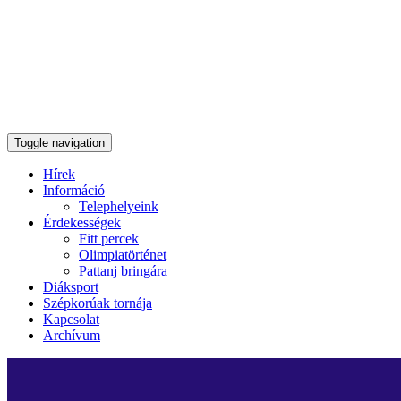
Toggle navigation
Hírek
Információ
Telephelyeink
Érdekességek
Fitt percek
Olimpiatörténet
Pattanj bringára
Diáksport
Szépkorúak tornája
Kapcsolat
Archívum