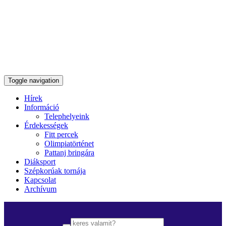
Toggle navigation
Hírek
Információ
Telephelyeink
Érdekességek
Fitt percek
Olimpiatörténet
Pattanj bringára
Diáksport
Szépkorúak tornája
Kapcsolat
Archívum