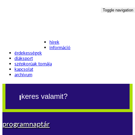
Toggle navigation
hírek
információ
érdekességek
diáksport
szépkorúak tornája
kapcsolat
archívum
programnaptár