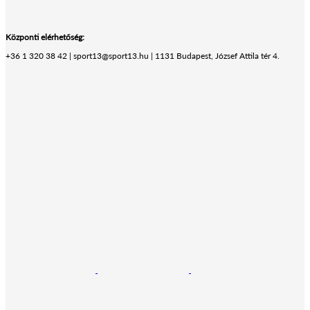
Központi elérhetőség:
+36 1 320 38 42 | sport13@sport13.hu | 1131 Budapest, József Attila tér 4.