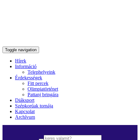
Toggle navigation
Hírek
Információ
Telephelyeink
Érdekességek
Fitt percek
Olimpiatörténet
Pattanj bringára
Diáksport
Szépkorúak tornája
Kapcsolat
Archívum