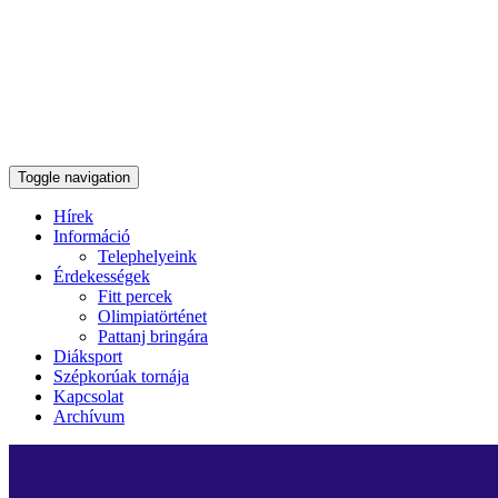
Toggle navigation
Hírek
Információ
Telephelyeink
Érdekességek
Fitt percek
Olimpiatörténet
Pattanj bringára
Diáksport
Szépkorúak tornája
Kapcsolat
Archívum