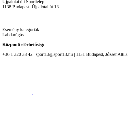
Újpalotai úti Sporttelep
1138
Budapest
,
Újpalotai út 13.
Esemény kategóriák
Labdarúgás
Központi elérhetőség:
+36 1 320 38 42 | sport13@sport13.hu | 1131 Budapest, József Attila t