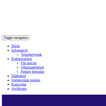
Toggle navigation
Hírek
Információ
Telephelyeink
Érdekességek
Fitt percek
Olimpiatörténet
Pattanj bringára
Diáksport
Szépkorúak tornája
Kapcsolat
Archívum