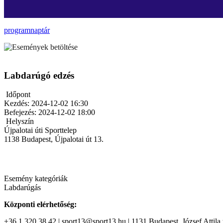
programnaptár
Labdarúgó edzés
Időpont
Kezdés:
2024-12-02 16:30
Befejezés:
2024-12-02 18:00
Helyszín
Újpalotai úti Sporttelep
1138
Budapest
,
Újpalotai út 13.
Esemény kategóriák
Labdarúgás
Központi elérhetőség:
+36 1 320 38 42 | sport13@sport13.hu | 1131 Budapest, József Attila t