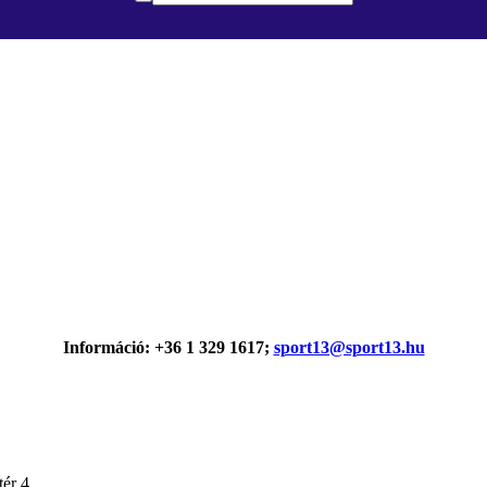
Információ: +36 1 329 1617;
sport13@sport13.hu
ér 4.