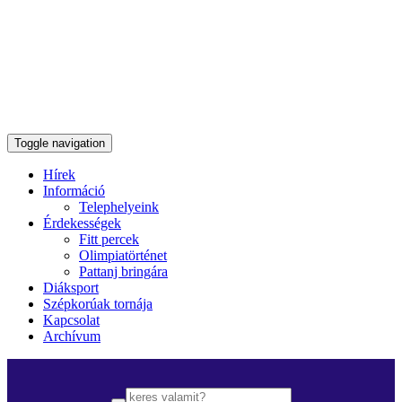
Toggle navigation
Hírek
Információ
Telephelyeink
Érdekességek
Fitt percek
Olimpiatörténet
Pattanj bringára
Diáksport
Szépkorúak tornája
Kapcsolat
Archívum