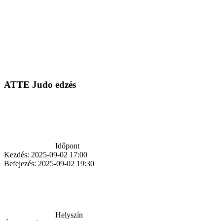
Kapcsolat: Magasházy Zsolt +36 30 626 2772
Esemény kategóriák
Teremsportok
Központi elérhetőség:
+36 1 320 38 42 | sport13@sport13.hu | 1131 Budapest, József
Attila tér 4.