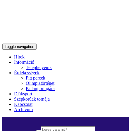
Toggle navigation
Hírek
Információ
Telephelyeink
Érdekességek
Fitt percek
Olimpiatörténet
Pattanj bringára
Diáksport
Szépkorúak tornája
Kapcsolat
Archívum