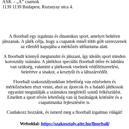
ASK – „A” csarnok
1139
1139 Budapest, Rozsnyay utca 4.
A floorball egy izgalmas és dinamikus sport, amelyet beltéren
játszanak. A játék célja, hogy a csapatok minél több gólt szerezzenek
az ellenfél kapujába a mérkőzés időtartama alatt.
A floorballt könnyű megtanulni és játszani, így ideális sport minden
korosztály számára. A játékhoz speciális floorball ütőre és labdára
van szükség, valamint a játékosok viselnek védőfelszerelést,
beleértve a sisakot, a kesztyűt és a lábszárvédőt.
Floorball szakosztályunkban lehetőség van edzéseken és
mérkőzéseken részt venni, ahol az újoncok és a haladó játékosok
egyaránt megtalálják a számukra megfelelő szintű felkészülést.
Emellett a sport révén lehetőség van új barátságok kötésére és a
csapatmunka fejlesztésére is.
Csatlakozz hozzánk, és ismerd meg a floorball izgalmas világát!
Weboldal:
https://szakosztaly.atte.hu/floorball/